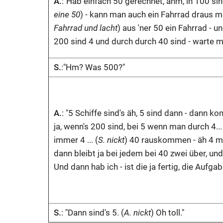
A.
:"Hab einfach 50 gerechnet, ähm, in 100 sin
eine 50
) - kann man auch ein Fahrrad draus m
Fahrrad und lacht
) aus 'ner 50 ein Fahrrad - u
200 sind 4 und durch durch 40 sind - warte ma
S.
:"Hm? Was 500?"
A.
: "5 Schiffe sind's äh, 5 sind dann - dann k
ja, wenn's 200 sind, bei 5 wenn man durch 4..
immer 4 ... (
S. nickt
) 40 rauskommen - äh 4 me
dann bleibt ja bei jedem bei 40 zwei über, u
Und dann hab ich - ist die ja fertig, die Aufgab
S.
: "Dann sind's 5. (
A. nickt
) Oh toll."