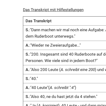
Das Transkript mit Hilfestellungen
Das Transkript
S.
:"Dann machen wir mal noch eine Aufgabe: 
dem Ruderboot unterwegs."
A.
:"Wieder ne Zweieraufgabe..."
S.
:"200. Insgesamt sind 40 Ruderboote auf de
Personen. Wie viele sind in jedem Boot?"
A.
:"Also 200 Leute (
A. schreibt eine 200
) und 
S.
:"40."
A.
:"40 Leute"(
A. schreibt ":4"
)
S.
:"Also 40, ne du hast jetzt da 4 stehen."
A.
:"Ja (
A. korrigiert
), 40 Leute - und dann müs