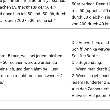
d ja immer 2 mal 50 drin.(
A. schreibt
50er zerlegt. Denn 1
achen (
A. macht aus der 50 ein
mal 50 (spricht: "50
nd dann hab ich 50 und -50- äh, durch
durch 50 gleich 4 si
l, durch 200 - 500 meine ich."
von 200 durch 40 ist
Die Antwort: Es sind
Schiff. Annika verwe
ommt 5 raus, weil bei jedem bleiben
Schiffe/Boote.
. - 50 rechnen würde, würden da
Die Begründung:
ine ich, und dann ähm bei - und
1. Wenn man durch 
nd daraus macht man noch wieder 4.
2. Wenn ich jetzt nic
e."
jedem Hunderter 2 Z
Aus den Zehnern erhä
Antwort: Auf jedem 