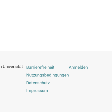
 Universität
Footer
Benutzermenü
Barrierefreiheit
Anmelden
Menu
Nutzungsbedingungen
Datenschutz
Impressum