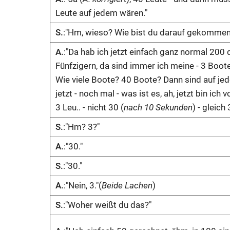
Leute auf jedem wären."
S.
:"Hm, wieso? Wie bist du darauf gekommen
A.
:"Da hab ich jetzt einfach ganz normal 20
Fünfzigern, da sind immer ich meine - 3 Boot
Wie viele Boote? 40 Boote? Dann sind auf jed
jetzt - noch mal - was ist es, ah, jetzt bin ich
3 Leu.. - nicht 30 (
nach 10 Sekunden
) - gleich
S.
:"Hm? 3?"
A.
:"30."
S.
:"30."
A.
:"Nein, 3."(
Beide Lachen
)
S.
:"Woher weißt du das?"