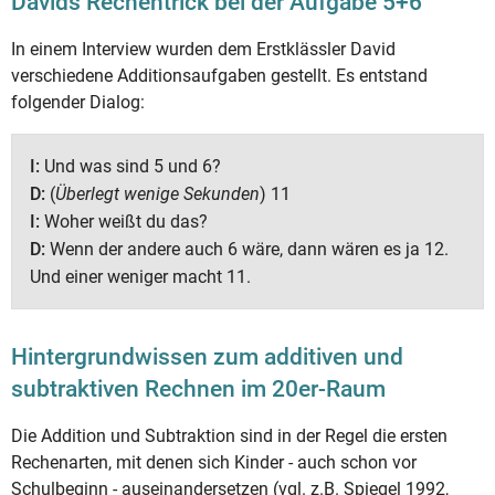
Davids Rechentrick bei der Aufgabe 5+6
In einem Interview wurden dem Erstklässler David
verschiedene Additionsaufgaben gestellt. Es entstand
folgender Dialog:
I:
Und was sind 5 und 6?
D:
(
Überlegt wenige Sekunden
) 11
I:
Woher weißt du das?
D:
Wenn der andere auch 6 wäre, dann wären es ja 12.
Und einer weniger macht 11.
Hintergrundwissen zum additiven und
subtraktiven Rechnen im 20er-Raum
Die Addition und Subtraktion sind in der Regel die ersten
Rechenarten, mit denen sich Kinder - auch schon vor
Schulbeginn - auseinandersetzen (vgl. z.B. Spiegel 1992,